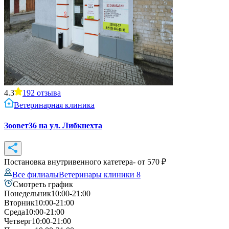
4.3
192
отзыва
Ветеринарная клиника
Зоовет36 на ул. Либкнехта
Постановка внутривенного катетера
- от
570
₽
Все филиалы
Ветеринары клиники
8
Смотреть график
Понедельник
10:00-21:00
Вторник
10:00-21:00
Среда
10:00-21:00
Четверг
10:00-21:00