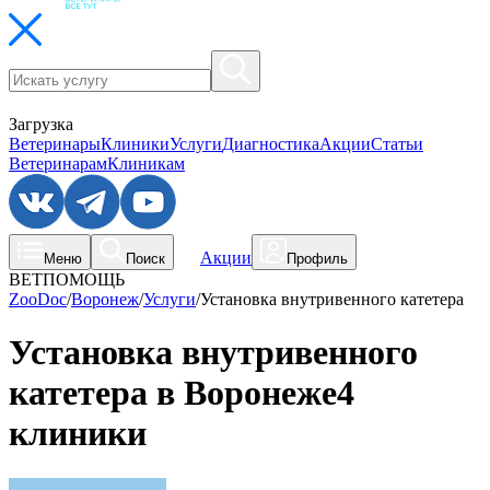
Загрузка
Ветеринары
Клиники
Услуги
Диагностика
Акции
Статьи
Ветеринарам
Клиникам
Акции
Меню
Поиск
Профиль
ВЕТПОМОЩЬ
ZooDoc
/
Воронеж
/
Услуги
/
Установка внутривенного катетера
Установка внутривенного
катетера в Воронеже
4
клиники