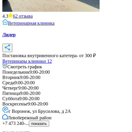
4.3
62
отзыва
Ветеринарная клиника
Лидер
Постановка внутривенного катетера
- от
300
₽
Ветеринары клиники
12
Смотреть график
Понедельник
9:00-20:00
Вторник
9:00-20:00
Среда
9:00-20:00
Четверг
9:00-20:00
Пятница
9:00-20:00
Суббота
9:00-20:00
Воскресенье
9:00-20:00
г Воронеж, ул Брусилова, д 2А
Левобережный
район
+7 473 240-...
показать