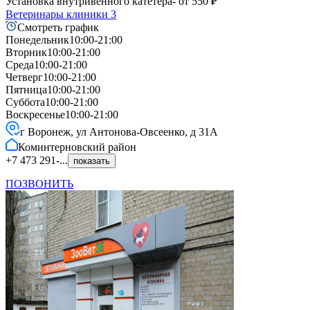
Установка внутривенного катетера
- от
550
₽
Ветеринары клиники
3
Смотреть график
Понедельник
10:00-21:00
Вторник
10:00-21:00
Среда
10:00-21:00
Четверг
10:00-21:00
Пятница
10:00-21:00
Суббота
10:00-21:00
Воскресенье
10:00-21:00
г Воронеж, ул Антонова-Овсеенко, д 31А
Коминтерновский
район
+7 473 291-...
показать
ПОЗВОНИТЬ