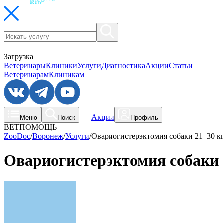
Загрузка
Ветеринары
Клиники
Услуги
Диагностика
Акции
Статьи
Ветеринарам
Клиникам
Акции
Меню
Поиск
Профиль
ВЕТПОМОЩЬ
ZooDoc
/
Воронеж
/
Услуги
/
Овариогистерэктомия собаки 21–30 кг
Овариогистерэктомия собаки 2