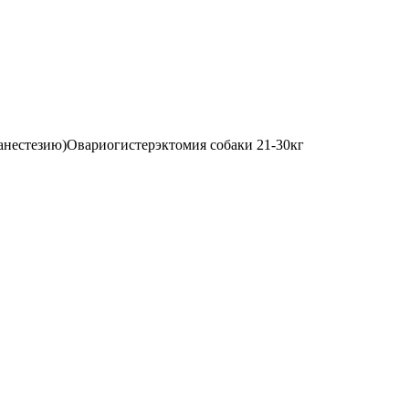
анестезию)
Овариогистерэктомия собаки 21-30кг