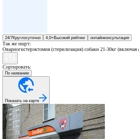
24/7
Круглосуточно
4,0+
Высокий рейтинг
онлайн
консультация
Так же ищут:
Овариогистерэктомия (стерилизация) собаки 21-30кг (включая 
Сортировать:
По названию
Показать на карте