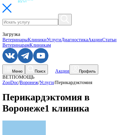
Загрузка
Ветеринары
Клиники
Услуги
Диагностика
Акции
Статьи
Ветеринарам
Клиникам
Акции
Меню
Поиск
Профиль
ВЕТПОМОЩЬ
ZooDoc
/
Воронеж
/
Услуги
/
Перикардэктомия
Перикардэктомия в
Воронеже
1 клиника