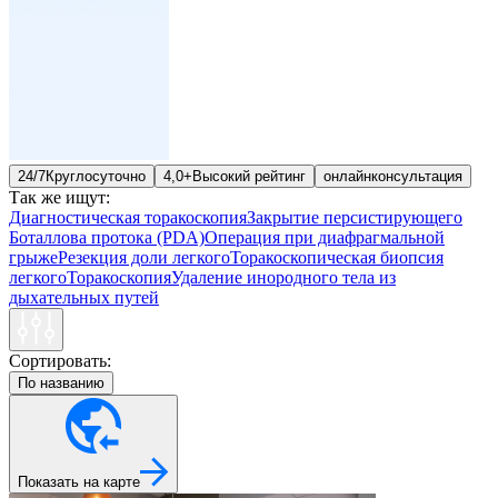
24/7
Круглосуточно
4,0+
Высокий рейтинг
онлайн
консультация
Так же ищут:
Диагностическая торакоскопия
Закрытие персистирующего
Боталлова протока (PDA)
Операция при диафрагмальной
грыже
Резекция доли легкого
Торакоскопическая биопсия
легкого
Торакоскопия
Удаление инородного тела из
дыхательных путей
Сортировать:
По названию
Показать на карте