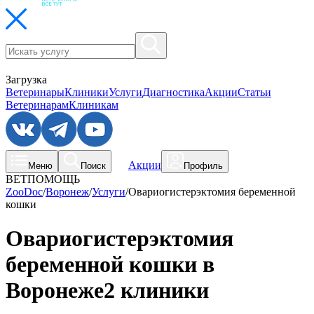
Загрузка
Ветеринары
Клиники
Услуги
Диагностика
Акции
Статьи
Ветеринарам
Клиникам
Акции
Меню
Поиск
Профиль
ВЕТПОМОЩЬ
ZooDoc
/
Воронеж
/
Услуги
/
Овариогистерэктомия беременной
кошки
Овариогистерэктомия
беременной кошки в
Воронеже
2 клиники