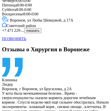
Четверг
8:00-0:00
Пятница
8:00-0:00
Суббота
8:00-0:00
Воскресенье
8:00-0:00
г Воронеж, ул Любы Шевцовой, д 17А
Советский
район
+7 473 229-...
показать
ПОЗВОНИТЬ
Отзывы о Хирургия в Воронеже
Клиника
Лидер
Воронеж
,
г Воронеж, ул Брусилова, д 2А
У кота была мочекаменная болезнь . Врачи -
сверхспециалисты сказали кормить дорогим лечебным
кормом . Спустя неделю мкб ещё сильнее обострилась. Начали
эксперименты : влажный корм , свежие овощи , клетчатка. В