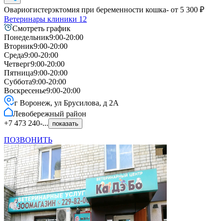
Овариогистерэктомия при беременности кошка
- от
5 300
₽
Ветеринары клиники
12
Смотреть график
Понедельник
9:00-20:00
Вторник
9:00-20:00
Среда
9:00-20:00
Четверг
9:00-20:00
Пятница
9:00-20:00
Суббота
9:00-20:00
Воскресенье
9:00-20:00
г Воронеж, ул Брусилова, д 2А
Левобережный
район
+7 473 240-...
показать
ПОЗВОНИТЬ