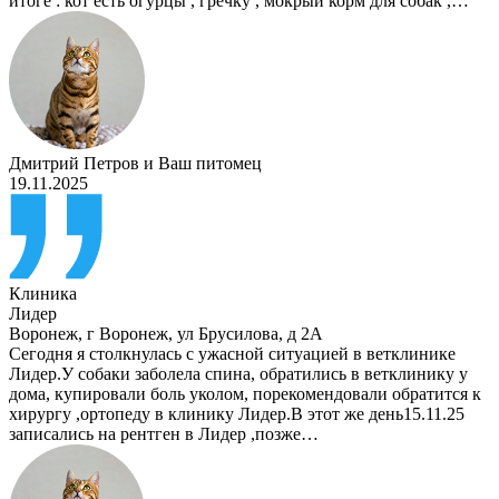
итоге : кот есть огурцы , гречку , мокрый корм для собак ,…
Дмитрий Петров
и
Ваш питомец
19.11.2025
Клиника
Лидер
Воронеж
,
г Воронеж, ул Брусилова, д 2А
Сегодня я столкнулась с ужасной ситуацией в ветклинике
Лидер.У собаки заболела спина, обратились в ветклинику у
дома, купировали боль уколом, порекомендовали обратится к
хирургу ,ортопеду в клинику Лидер.В этот же день15.11.25
записались на рентген в Лидер ,позже…