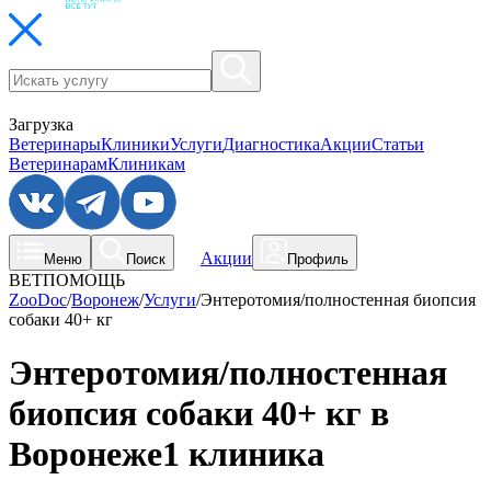
Загрузка
Ветеринары
Клиники
Услуги
Диагностика
Акции
Статьи
Ветеринарам
Клиникам
Акции
Меню
Поиск
Профиль
ВЕТПОМОЩЬ
ZooDoc
/
Воронеж
/
Услуги
/
Энтеротомия/полностенная биопсия
собаки 40+ кг
Энтеротомия/полностенная
биопсия собаки 40+ кг в
Воронеже
1 клиника