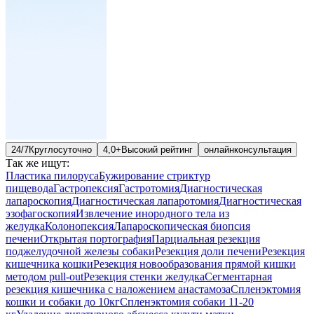
24/7
Круглосуточно
4,0+
Высокий рейтинг
онлайн
консультация
Так же ищут:
Пластика пилоруса
Бужирование стриктур
пищевода
Гастропексия
Гастротомия
Диагностическая
лапароскопия
Диагностическая лапаротомия
Диагностическая
эзофагоскопия
Извлечение инородного тела из
желудка
Колонопексия
Лапароскопическая биопсия
печени
Открытая портография
Парциальная резекция
поджелудочной железы собаки
Резекция доли печени
Резекция
кишечника кошки
Резекция новообразования прямой кишки
методом pull-out
Резекция стенки желудка
Сегментарная
резекция кишечника с наложением анастамоза
Спленэктомия
кошки и собаки до 10кг
Спленэктомия собаки 11-20