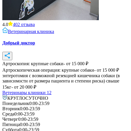
4.0
402
отзыва
Ветеринарная клиника
Добрый доктор
Артроскопия: крупные собаки
- от
15 000
₽
Артроскопическая операция: крупные собаки
- от
15 000
₽
энтеротомия с возможной резекцией кишечника собаки (в
зависимости от размера пациента и степени риска) свыше
15кг
- от
20 000
₽
Ветеринары клиники
12
КРУГЛОСУТОЧНО
Понедельник
0:00-23:59
Вторник
0:00-23:59
Среда
0:00-23:59
Четверг
0:00-23:59
Пятница
0:00-23:59
Суббота
0:00-23:59