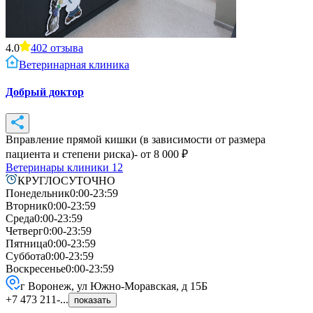
4.0
402
отзыва
Ветеринарная клиника
Добрый доктор
Вправление прямой кишки (в зависимости от размера
пациента и степени риска)
- от
8 000
₽
Ветеринары клиники
12
КРУГЛОСУТОЧНО
Понедельник
0:00-23:59
Вторник
0:00-23:59
Среда
0:00-23:59
Четверг
0:00-23:59
Пятница
0:00-23:59
Суббота
0:00-23:59
Воскресенье
0:00-23:59
г Воронеж, ул Южно-Моравская, д 15Б
+7 473 211-...
показать