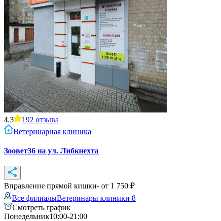
4.3
192
отзыва
Ветеринарная клиника
Зоовет36 на ул. Либкнехта
Вправление прямой кишки
- от
1 750
₽
Все филиалы
Ветеринары клиники
8
Смотреть график
Понедельник
10:00-21:00