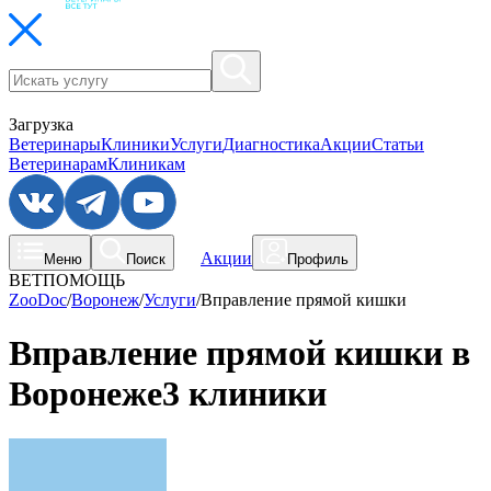
Загрузка
Ветеринары
Клиники
Услуги
Диагностика
Акции
Статьи
Ветеринарам
Клиникам
Акции
Меню
Поиск
Профиль
ВЕТПОМОЩЬ
ZooDoc
/
Воронеж
/
Услуги
/
Вправление прямой кишки
Вправление прямой кишки в
Воронеже
3 клиники