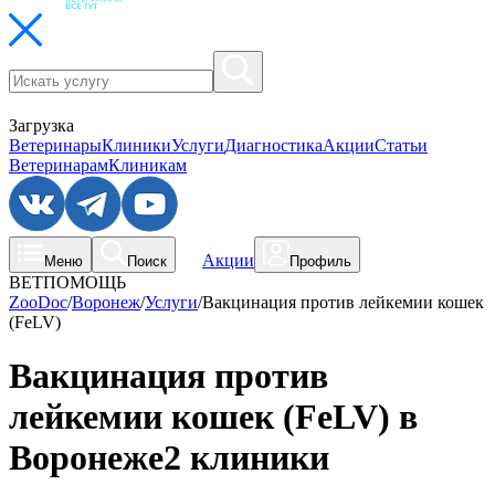
Загрузка
Ветеринары
Клиники
Услуги
Диагностика
Акции
Статьи
Ветеринарам
Клиникам
Акции
Меню
Поиск
Профиль
ВЕТПОМОЩЬ
ZooDoc
/
Воронеж
/
Услуги
/
Вакцинация против лейкемии кошек
(FeLV)
Вакцинация против
лейкемии кошек (FeLV) в
Воронеже
2 клиники