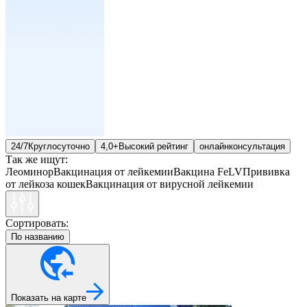
24/7
Круглосуточно
4,0+
Высокий рейтинг
онлайн
консультация
Так же ищут:
Леоминор
Вакцинация от лейкемии
Вакцина FeLV
Прививка
от лейкоза кошек
Вакцинация от вирусной лейкемии
Сортировать:
По названию
Показать на карте