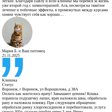
лёгкие. Благодаря Павлу и всей клинике мы боремся за жизнь
уже второй год с химиотерапией. Ася, несмотря на тяжёлое
лечение и побочные эффекты, в промежутках между курсами
химии чувствует себя как хорошо…
Мария Б.
и
Ваш питомец
21.11.2025
Клиника
Статус
Воронеж
,
г Воронеж, ул Ворошилова, д 38А
Оплата как захотелось врачу! Завышают ценник! Кошка
поранила подушечку лапки, врач наложила швы, обработала
рану и наложила повязку. При следующем обращении:
обработали ранку хлоргексидином и перебинтовали, услуга
стоила 305р, сказали прийти через 3 дня. Через…