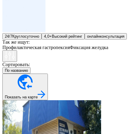
24/7
Круглосуточно
4,0+
Высокий рейтинг
онлайн
консультация
Так же ищут:
Профилактическая гастропексия
Фиксация желудка
Сортировать:
По названию
Показать на карте