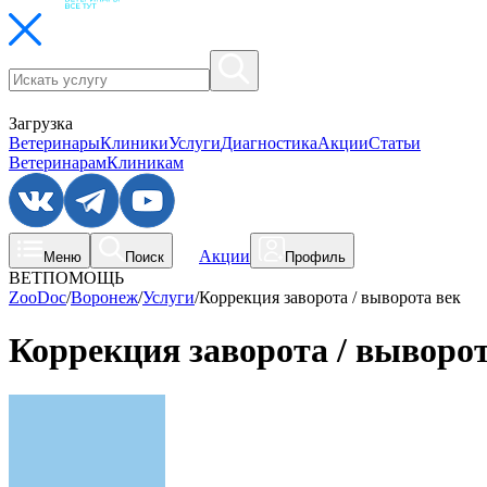
Загрузка
Ветеринары
Клиники
Услуги
Диагностика
Акции
Статьи
Ветеринарам
Клиникам
Акции
Меню
Поиск
Профиль
ВЕТПОМОЩЬ
ZooDoc
/
Воронеж
/
Услуги
/
Коррекция заворота / выворота век
Коррекция заворота / выворот