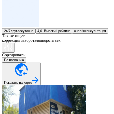
24/7
Круглосуточно
4,0+
Высокий рейтинг
онлайн
консультация
Так же ищут:
коррекция заворота/выворота век
Сортировать:
По названию
Показать на карте