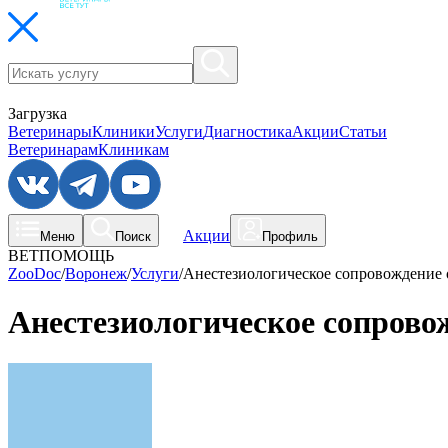
Загрузка
Ветеринары
Клиники
Услуги
Диагностика
Акции
Статьи
Ветеринарам
Клиникам
Акции
Меню
Поиск
Профиль
ВЕТПОМОЩЬ
ZooDoc
/
Воронеж
/
Услуги
/
Анестезиологическое сопровождение о
Анестезиологическое сопровож