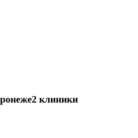
оронеже
2 клиники