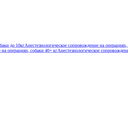
баки до 10кг
Анестезиологическое сопровождение на операциях, 
на операциях, собаки 40+ кг
Анестезиологическое сопровождени