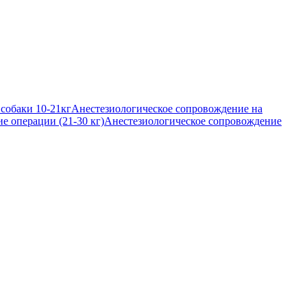
собаки 10-21кг
Анестезиологическое сопровождение на
е операции (21-30 кг)
Анестезиологическое сопровождение