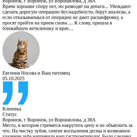
Воронеж
,
г Воронеж, ул Ворошилова, д 38А
Врачи хорошие спору нет, но разводят на деньги... Убеждают
сделать дорогую операцию без надобности, берут анализы, а
если отказываешься от операции не дают расшифровку, а
просят прийти на прием снова .... К слову, пришла в
ближайшую ветклинику и врач…
Евгения Носова
и
Ваш питомец
05.10.2025
Клиника
Статус
Воронеж
,
г Воронеж, ул Ворошилова, д 38А
Место, в котором стремятся накрутить цену и не объяснить за
что. На чистку зубов, снятие воспаления десны и возможное
удаление зуба направила наш гастроэнтеролог. Было сделано