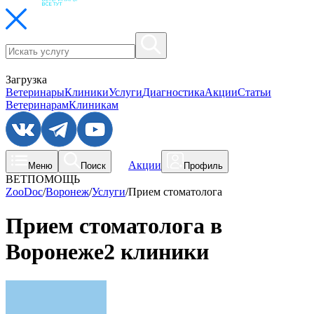
Загрузка
Ветеринары
Клиники
Услуги
Диагностика
Акции
Статьи
Ветеринарам
Клиникам
Акции
Меню
Поиск
Профиль
ВЕТПОМОЩЬ
ZooDoc
/
Воронеж
/
Услуги
/
Прием стоматолога
Прием стоматолога в
Воронеже
2 клиники