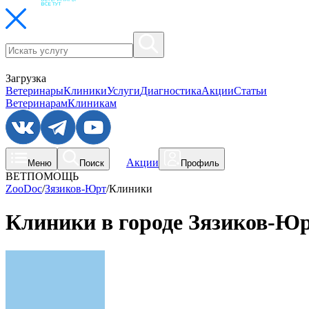
Загрузка
Ветеринары
Клиники
Услуги
Диагностика
Акции
Статьи
Ветеринарам
Клиникам
Акции
Меню
Поиск
Профиль
ВЕТПОМОЩЬ
ZooDoc
/
Зязиков-Юрт
/
Клиники
Клиники в городе Зязиков-Ю