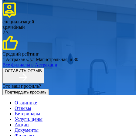
специализаций
врачебный
2.3
Средний рейтинг
г Астрахань, ул Магистральная, д 30
Все филиалы в
Астрахани
ОСТАВИТЬ ОТЗЫВ
Это ваш профиль?
Подтвердить профиль
О клинике
Отзывы
Ветеринары
Услуги, цены
Акции
Документы
Филиалы