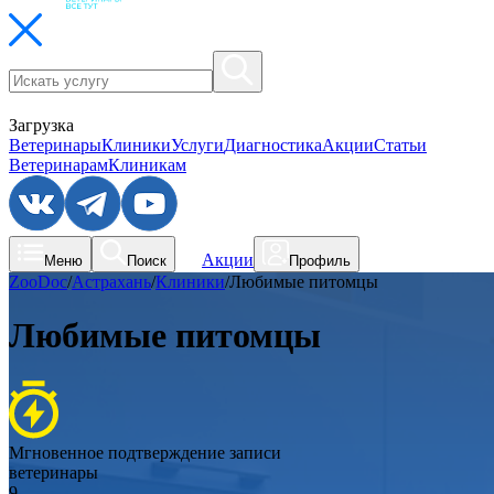
Загрузка
Ветеринары
Клиники
Услуги
Диагностика
Акции
Статьи
Ветеринарам
Клиникам
Акции
Меню
Поиск
Профиль
ZooDoc
/
Астрахань
/
Клиники
/
Любимые питомцы
Любимые питомцы
Мгновенное подтверждение записи
ветеринары
9