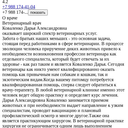
4.2
+7 988 174-41-04
+7 988 174-...
показать
О враче
Ветеринарный врач
Коваленко Дарья Александровна
оказывает широкий спектр ветеринарных услуг.
Забота о братьях наших меньших - это основная задача,
стоящая перед работниками в сфере ветеринарии. В процессе
эволюции человека приручение диких животных привело к
необходимости возникновения профессии ветеринара как
отдельного специалиста, который будет отвечать за их
здоровье - как раз таким и является Коваленко Дарья. Сегодня
ветеринары как никто умеют квалифицированно оказать
помощь как привычным нам собакам и кошкам, так и
экзотическим видам.Когда вашему питомцу потребуется
квалифицированная помощь, сперва следует обратиться к
врачу-терапевту. В любой ветеринарной клинике именно этот
человек ведет общую практику и определяет курс лечения.
Дарья Александровна Коваленко занимается приемом
животных и при необходимости выдает направление к узким
специалистам, проводит вакцинацию и плановый
профилактический осмотр и многое другое.Также она
является практикующим хирургом. В ветеринарной практике
хирургия не ограничивается одним лишь выполнением