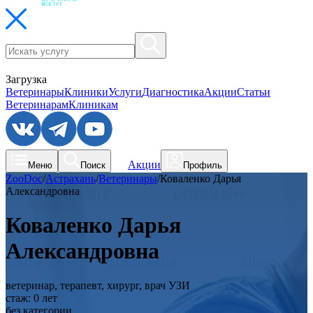
Загрузка
Ветеринары
Клиники
Услуги
Диагностика
Акции
Статьи
Ветеринарам
Клиникам
Акции
Меню
Поиск
Профиль
ZooDoc
/
Астрахань
/
Ветеринары
/
Коваленко Дарья
Александровна
Коваленко Дарья
Александровна
ветеринар, терапевт, хирург, врач УЗИ
стаж:
0
лет
без категории