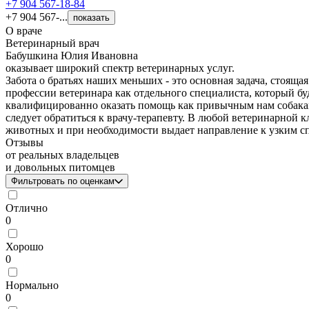
+7 904 567-18-84
+7 904 567-...
показать
О враче
Ветеринарный врач
Бабушкина Юлия Ивановна
оказывает широкий спектр ветеринарных услуг.
Забота о братьях наших меньших - это основная задача, стоя
профессии ветеринара как отдельного специалиста, который буд
квалифицированно оказать помощь как привычным нам собакам
следует обратиться к врачу-терапевту. В любой ветеринарной
животных и при необходимости выдает направление к узким с
Отзывы
от реальных владельцев
и довольных питомцев
Фильтровать по оценкам
Отлично
0
Хорошо
0
Нормально
0