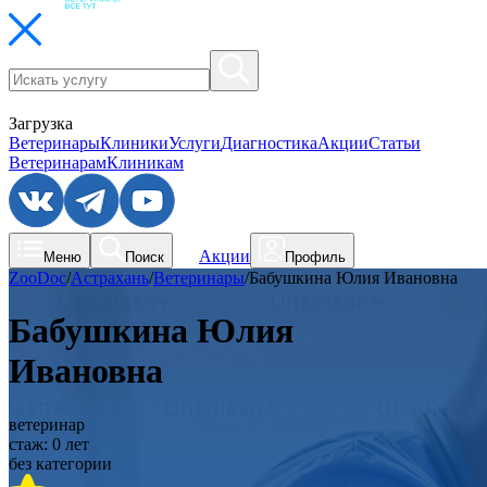
Загрузка
Ветеринары
Клиники
Услуги
Диагностика
Акции
Статьи
Ветеринарам
Клиникам
Акции
Меню
Поиск
Профиль
ZooDoc
/
Астрахань
/
Ветеринары
/
Бабушкина Юлия Ивановна
Бабушкина Юлия
Ивановна
ветеринар
стаж:
0
лет
без категории