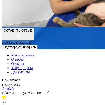
ОСТАВИТЬ ОТЗЫВ
Это ваш профиль?
Подтвердить профиль
Место приема
О враче
Отзывы
Услуги, цены
Документы
Принимает
в клиниках
Алабай
г Астрахань, ул Аксакова, д 9
4.7