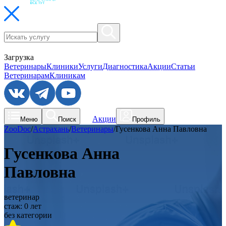
Загрузка
Ветеринары
Клиники
Услуги
Диагностика
Акции
Статьи
Ветеринарам
Клиникам
Акции
Меню
Поиск
Профиль
ZooDoc
/
Астрахань
/
Ветеринары
/
Гусенкова Анна Павловна
Гусенкова Анна
Павловна
ветеринар
стаж:
0
лет
без категории