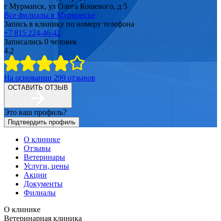
г Мурманск, ул Олега Кошевого, д 5
Все филиалы в
Мурманске
Запись в клинику по номеру телефона
+7 815 224-46-42
Записались
0
человек
4.2
На основании
299
отзывов
ОСТАВИТЬ ОТЗЫВ
Это ваш профиль?
Подтвердить профиль
О клинике
Отзывы
Ветеринары
Услуги, цены
Акции
Документы
Филиалы
О клинике
Ветеринарная клиника