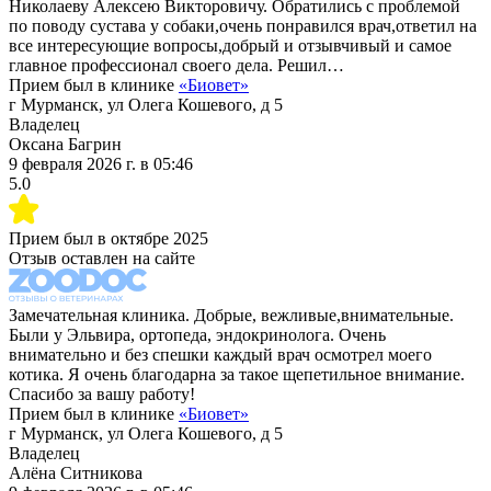
Николаеву Алексею Викторовичу. Обратились с проблемой
по поводу сустава у собаки,очень понравился врач,ответил на
все интересующие вопросы,добрый и отзывчивый и самое
главное профессионал своего дела. Решил…
Прием был в клинике
«
Биовет
»
г Мурманск, ул Олега Кошевого, д 5
Владелец
Оксана Багрин
9 февраля 2026 г.
в
05:46
5.0
Прием был в
октябре 2025
Отзыв оставлен на сайте
Замечательная клиника. Добрые, вежливые,внимательные.
Были у Эльвира, ортопеда, эндокринолога. Очень
внимательно и без спешки каждый врач осмотрел моего
котика. Я очень благодарна за такое щепетильное внимание.
Спасибо за вашу работу!
Прием был в клинике
«
Биовет
»
г Мурманск, ул Олега Кошевого, д 5
Владелец
Алёна Ситникова