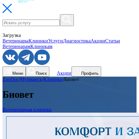
Загрузка
Ветеринары
Клиники
Услуги
Диагностика
Акции
Статьи
Ветеринарам
Клиникам
Акции
Меню
Поиск
Профиль
ZooDoc
/
Мурманск
/
Клиники
/
Биовет
Биовет
Ветеринарная клиника