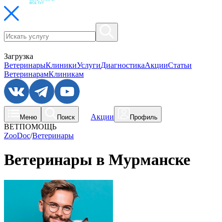
Загрузка
Ветеринары
Клиники
Услуги
Диагностика
Акции
Статьи
Ветеринарам
Клиникам
Акции
Меню
Поиск
Профиль
ВЕТПОМОЩЬ
ZooDoc
/
Ветеринары
Ветеринары в
Мурманске