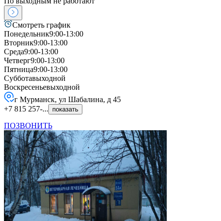
По выходным не работают
Смотреть график
Понедельник
9:00-13:00
Вторник
9:00-13:00
Среда
9:00-13:00
Четверг
9:00-13:00
Пятница
9:00-13:00
Суббота
выходной
Воскресенье
выходной
г Мурманск, ул Шабалина, д 45
+7 815 257-...
показать
ПОЗВОНИТЬ