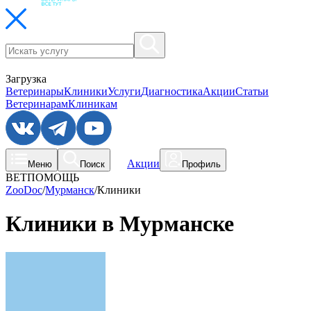
Загрузка
Ветеринары
Клиники
Услуги
Диагностика
Акции
Статьи
Ветеринарам
Клиникам
Акции
Меню
Поиск
Профиль
ВЕТПОМОЩЬ
ZooDoc
/
Мурманск
/
Клиники
Клиники в Мурманске