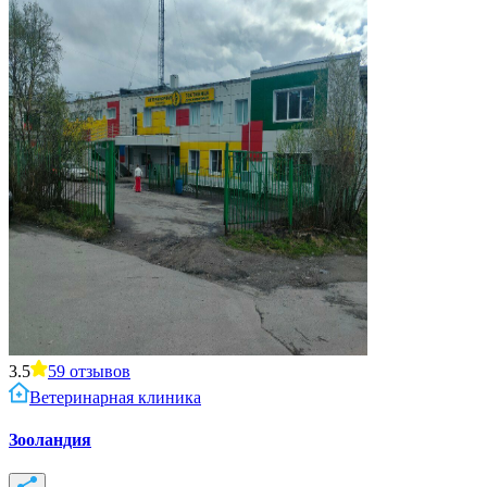
3.5
59
отзывов
Ветеринарная клиника
Зооландия