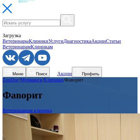
Загрузка
Ветеринары
Клиники
Услуги
Диагностика
Акции
Статьи
Ветеринарам
Клиникам
Акции
Меню
Поиск
Профиль
ZooDoc
/
Мурманск
/
Клиники
/
Фаворит
Фаворит
Ветеринарная клиника