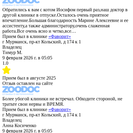
Обратились к вам с котом Иосифом первый раз,наш доктор в
другой клинике в отпуске.Осталось очень приятное
впечатление.Большая благодарность Марине Алексеевне и ее
ассистенту,а также администратору,очень слаженная
работа.Все очень ясно и четко,все…
Прием был в клинике
«
Фаворит
»
г Мурманск, пр-кт Кольский, д 174 к 1
Владелец
Тимур М.
9 февраля 2026 г.
в
05:05
1.0
Прием был в
августе 2025
Отзыв оставлен на сайте
Более убогой клиники не встречал. Обходите стороной, не
тратьте свои нервы и ВРЕМЯ.
Прием был в клинике
«
Фаворит
»
г Мурманск, пр-кт Кольский, д 174 к 1
Владелец
Анна Косиченко
9 февраля 2026 г.
в
05:05