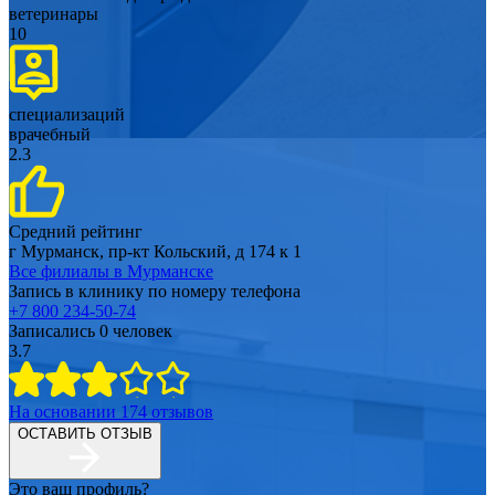
ветеринары
10
специализаций
врачебный
2.3
Средний рейтинг
г Мурманск, пр-кт Кольский, д 174 к 1
Все филиалы в
Мурманске
Запись в клинику по номеру телефона
+7 800 234-50-74
Записались
0
человек
3.7
На основании
174
отзывов
ОСТАВИТЬ ОТЗЫВ
Это ваш профиль?