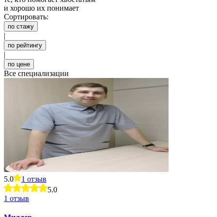
и хорошо их понимает
Сортировать:
по стажу
|
по рейтингу
|
по цене
Все специализации
5.0
1
отзыв
5.0
1
отзыв