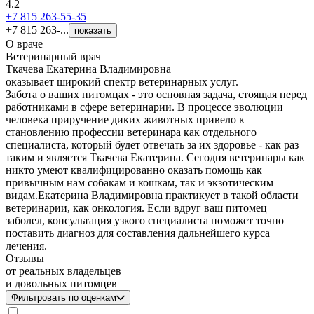
4.2
+7 815 263-55-35
+7 815 263-...
показать
О враче
Ветеринарный врач
Ткачева Екатерина Владимировна
оказывает широкий спектр ветеринарных услуг.
Забота о ваших питомцах - это основная задача, стоящая перед
работниками в сфере ветеринарии. В процессе эволюции
человека приручение диких животных привело к
становлению профессии ветеринара как отдельного
специалиста, который будет отвечать за их здоровье - как раз
таким и является Ткачева Екатерина. Сегодня ветеринары как
никто умеют квалифицированно оказать помощь как
привычным нам собакам и кошкам, так и экзотическим
видам.Екатерина Владимировна практикует в такой области
ветеринарии, как онкология. Если вдруг ваш питомец
заболел, консультация узкого специалиста поможет точно
поставить диагноз для составления дальнейшего курса
лечения.
Отзывы
от реальных владельцев
и довольных питомцев
Фильтровать по оценкам