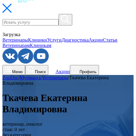
Загрузка
Ветеринары
Клиники
Услуги
Диагностика
Акции
Статьи
Ветеринарам
Клиникам
Акции
Меню
Поиск
Профиль
ZooDoc
/
Мурманск
/
Ветеринары
/
Ткачева Екатерина
Владимировна
Ткачева Екатерина
Владимировна
ветеринар, онколог
стаж:
0
лет
без категории