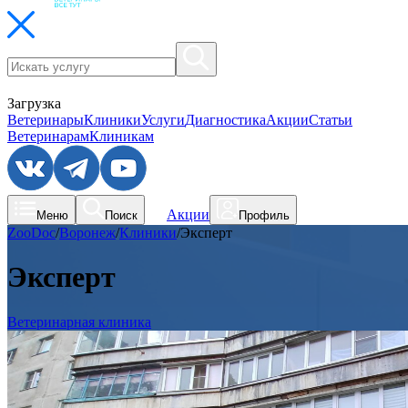
Загрузка
Ветеринары
Клиники
Услуги
Диагностика
Акции
Статьи
Ветеринарам
Клиникам
Акции
Меню
Поиск
Профиль
ZooDoc
/
Воронеж
/
Клиники
/
Эксперт
Эксперт
Ветеринарная клиника