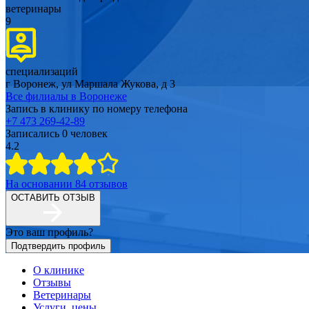
ветеринары
9
специализаций
г Воронеж, ул Маршала Жукова, д 3
Все филиалы в
Воронеже
Запись в клинику по номеру телефона
+7 473 269-42-89
Записались
0
человек
4.2
На основании
84
отзывов
ОСТАВИТЬ ОТЗЫВ
Это ваш профиль?
Подтвердить профиль
О клинике
Отзывы
Ветеринары
Услуги, цены