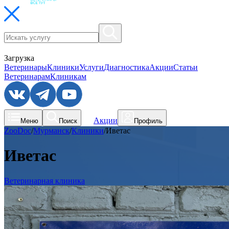
Загрузка
Ветеринары
Клиники
Услуги
Диагностика
Акции
Статьи
Ветеринарам
Клиникам
Акции
Меню
Поиск
Профиль
ZooDoc
/
Мурманск
/
Клиники
/
Иветас
Иветас
Ветеринарная клиника