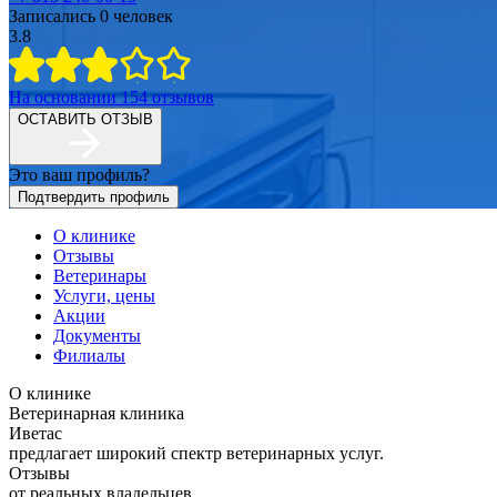
Записались
0
человек
3.8
На основании
154
отзывов
ОСТАВИТЬ ОТЗЫВ
Это ваш профиль?
Подтвердить профиль
О клинике
Отзывы
Ветеринары
Услуги, цены
Акции
Документы
Филиалы
О клинике
Ветеринарная клиника
Иветас
предлагает широкий спектр ветеринарных услуг.
Отзывы
от реальных владельцев