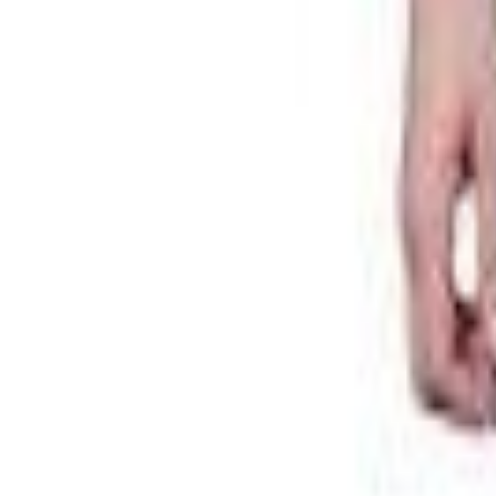
Показать на карте
Документы проверены
5.0
1
отзыв
Оставить отзыв
5.0
1
отзыв
Документы проверены
Петряев
Владимир Алексеевич