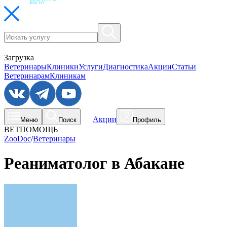
Загрузка
Ветеринары
Клиники
Услуги
Диагностика
Акции
Статьи
Ветеринарам
Клиникам
Акции
Меню
Поиск
Профиль
ВЕТПОМОЩЬ
ZooDoc
/
Ветеринары
Реаниматолог в Абакане