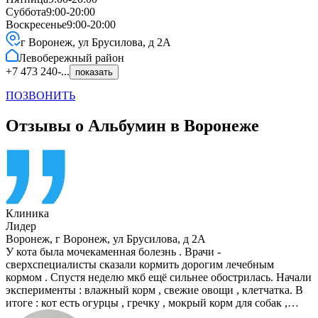
Суббота
9:00-20:00
Воскресенье
9:00-20:00
г Воронеж, ул Брусилова, д 2А
Левобережный
район
+7 473 240-...
показать
ПОЗВОНИТЬ
Отзывы о Альбумин в Воронеже
Клиника
Лидер
Воронеж
,
г Воронеж, ул Брусилова, д 2А
У кота была мочекаменная болезнь . Врачи -
сверхспециалисты сказали кормить дорогим лечебным
кормом . Спустя неделю мкб ещё сильнее обострилась. Начали
эксперименты : влажный корм , свежие овощи , клетчатка. В
итоге : кот есть огурцы , гречку , мокрый корм для собак ,…