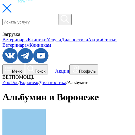
Загрузка
Ветеринары
Клиники
Услуги
Диагностика
Акции
Статьи
Ветеринарам
Клиникам
Акции
Меню
Поиск
Профиль
ВЕТПОМОЩЬ
ZooDoc
/
Воронеж
/
Диагностика
/
Альбумин
Альбумин в Воронеже