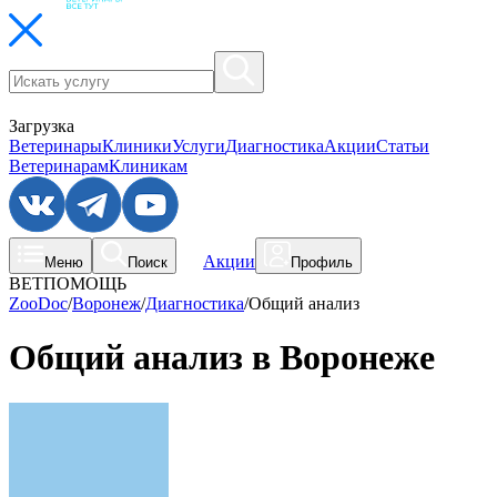
Загрузка
Ветеринары
Клиники
Услуги
Диагностика
Акции
Статьи
Ветеринарам
Клиникам
Акции
Меню
Поиск
Профиль
ВЕТПОМОЩЬ
ZooDoc
/
Воронеж
/
Диагностика
/
Общий анализ
Общий анализ в Воронеже