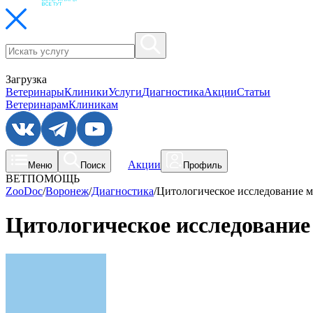
Загрузка
Ветеринары
Клиники
Услуги
Диагностика
Акции
Статьи
Ветеринарам
Клиникам
Акции
Меню
Поиск
Профиль
ВЕТПОМОЩЬ
ZooDoc
/
Воронеж
/
Диагностика
/
Цитологическое исследование м
Цитологическое исследование