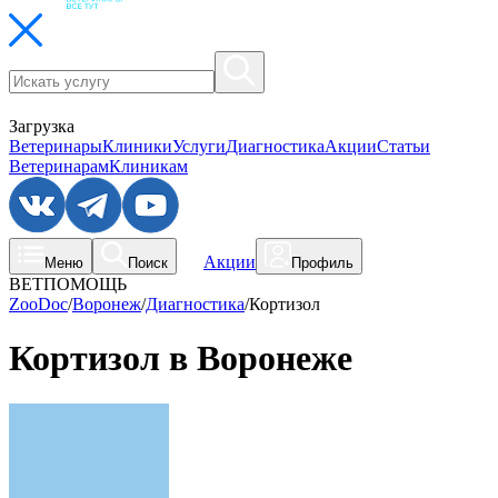
Загрузка
Ветеринары
Клиники
Услуги
Диагностика
Акции
Статьи
Ветеринарам
Клиникам
Акции
Меню
Поиск
Профиль
ВЕТПОМОЩЬ
ZooDoc
/
Воронеж
/
Диагностика
/
Кортизол
Кортизол в Воронеже