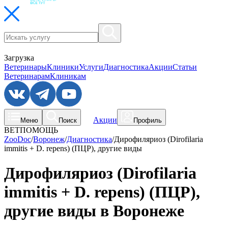
Загрузка
Ветеринары
Клиники
Услуги
Диагностика
Акции
Статьи
Ветеринарам
Клиникам
Акции
Меню
Поиск
Профиль
ВЕТПОМОЩЬ
ZooDoc
/
Воронеж
/
Диагностика
/
Дирофиляриоз (Dirofilaria
immitis + D. repens) (ПЦР), другие виды
Дирофиляриоз (Dirofilaria
immitis + D. repens) (ПЦР),
другие виды в Воронеже