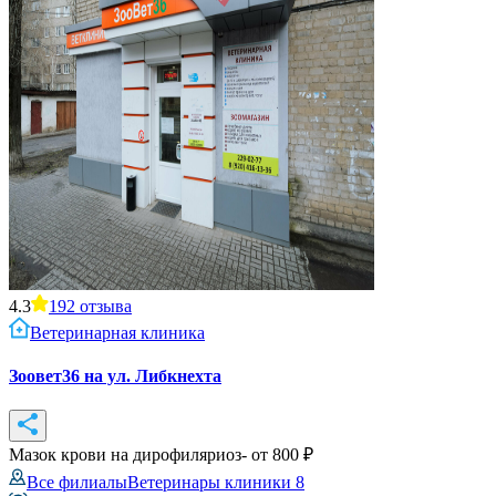
4.3
192
отзыва
Ветеринарная клиника
Зоовет36 на ул. Либкнехта
Мазок крови на дирофиляриоз
- от
800
₽
Все филиалы
Ветеринары клиники
8