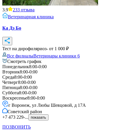
3.9
233
отзыва
Ветеринарная клиника
Ка Дэ Бо
Тест на дирофиляриоз
- от
1 000
₽
Все филиалы
Ветеринары клиники
6
Смотреть график
Понедельник
8:00-0:00
Вторник
8:00-0:00
Среда
8:00-0:00
Четверг
8:00-0:00
Пятница
8:00-0:00
Суббота
8:00-0:00
Воскресенье
8:00-0:00
г Воронеж, ул Любы Шевцовой, д 17А
Советский
район
+7 473 229-...
показать
ПОЗВОНИТЬ