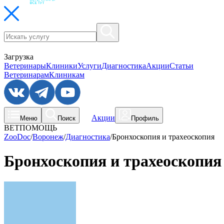
Загрузка
Ветеринары
Клиники
Услуги
Диагностика
Акции
Статьи
Ветеринарам
Клиникам
Акции
Меню
Поиск
Профиль
ВЕТПОМОЩЬ
ZooDoc
/
Воронеж
/
Диагностика
/
Бронхоскопия и трахеоскопия
Бронхоскопия и трахеоскопия