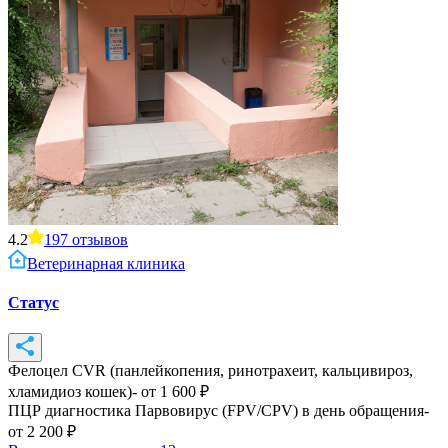
4.2
197
отзывов
Ветеринарная клиника
Статус
Фелоцел CVR (панлейкопения, ринотрахеит, кальцивироз,
хламидиоз кошек)
- от
1 600
₽
ПЦР диагностика Парвовирус (FPV/CPV) в день обращения
-
от
2 200
₽