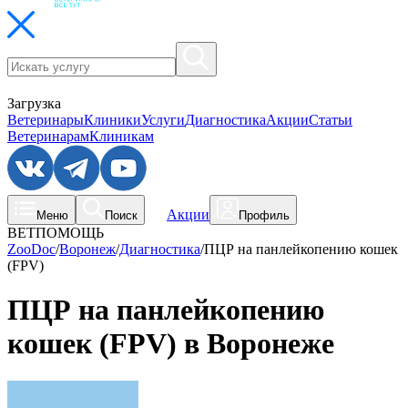
Загрузка
Ветеринары
Клиники
Услуги
Диагностика
Акции
Статьи
Ветеринарам
Клиникам
Акции
Меню
Поиск
Профиль
ВЕТПОМОЩЬ
ZooDoc
/
Воронеж
/
Диагностика
/
ПЦР на панлейкопению кошек
(FPV)
ПЦР на панлейкопению
кошек (FPV) в Воронеже