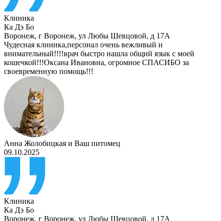
Клиника
Ка Дэ Бо
Воронеж
,
г Воронеж, ул Любы Шевцовой, д 17А
Чудесная клиника,персонал очень вежливый и
внимательный!!!!врач быстро нашла общий язык с моей
кошечкой!!!Оксана Ивановна, огромное СПАСИБО за
своевременную помощь!!!
Анна Жолобицкая
и
Ваш питомец
09.10.2025
Клиника
Ка Дэ Бо
Воронеж
,
г Воронеж, ул Любы Шевцовой, д 17А