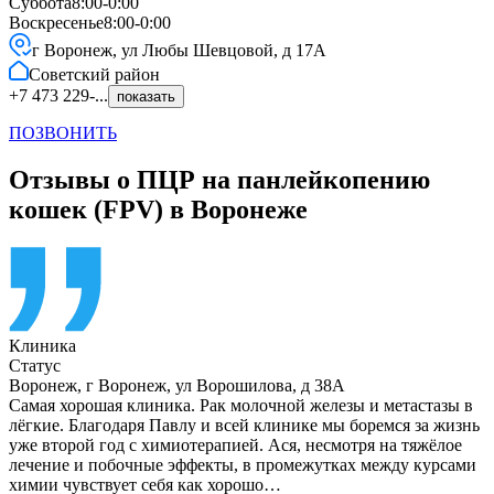
Суббота
8:00-0:00
Воскресенье
8:00-0:00
г Воронеж, ул Любы Шевцовой, д 17А
Советский
район
+7 473 229-...
показать
ПОЗВОНИТЬ
Отзывы о ПЦР на панлейкопению
кошек (FPV) в Воронеже
Клиника
Статус
Воронеж
,
г Воронеж, ул Ворошилова, д 38А
Самая хорошая клиника. Рак молочной железы и метастазы в
лёгкие. Благодаря Павлу и всей клинике мы боремся за жизнь
уже второй год с химиотерапией. Ася, несмотря на тяжёлое
лечение и побочные эффекты, в промежутках между курсами
химии чувствует себя как хорошо…