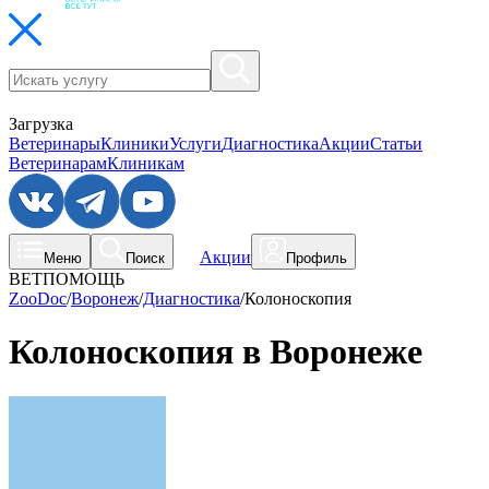
Загрузка
Ветеринары
Клиники
Услуги
Диагностика
Акции
Статьи
Ветеринарам
Клиникам
Акции
Меню
Поиск
Профиль
ВЕТПОМОЩЬ
ZooDoc
/
Воронеж
/
Диагностика
/
Колоноскопия
Колоноскопия в Воронеже