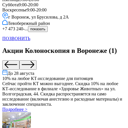
Суббота
9:00-20:00
Воскресенье
9:00-20:00
г Воронеж, ул Брусилова, д 2А
Левобережный
район
+7 473 240-...
показать
ПОЗВОНИТЬ
Акции
Колоноскопия
в
Воронеже
(
1
)
До
28 августа
10% на любое КТ-исследование для питомцев
Сейчас пройти КТ можно выгоднее. Скидка 10% на любое
КТ-исследование в филиале «Здоровье Животных» на ул.
Волгоградская, 44. Скидка распространяется на само
исследование (включая анестезию и расходные материалы) и
заключение специалиста.
Подробнее
>