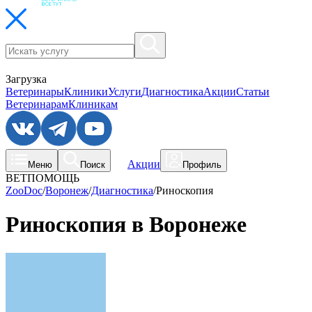
Загрузка
Ветеринары
Клиники
Услуги
Диагностика
Акции
Статьи
Ветеринарам
Клиникам
Акции
Меню
Поиск
Профиль
ВЕТПОМОЩЬ
ZooDoc
/
Воронеж
/
Диагностика
/
Риноскопия
Риноскопия в Воронеже