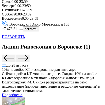
Среда
0:00-23:59
Четверг
0:00-23:59
Пятница
0:00-23:59
Суббота
0:00-23:59
Воскресенье
0:00-23:59
г Воронеж, ул Южно-Моравская, д 15Б
+7 473 211-...
показать
ПОЗВОНИТЬ
Акции
Риноскопия
в
Воронеже
(
1
)
До
28 августа
10% на любое КТ-исследование для питомцев
Сейчас пройти КТ можно выгоднее. Скидка 10% на любое
КТ-исследование в филиале «Здоровье Животных» на ул.
Волгоградская, 44. Скидка распространяется на само
исследование (включая анестезию и расходные материалы) и
заключение специалиста.
Подробнее
>