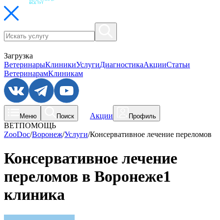
Загрузка
Ветеринары
Клиники
Услуги
Диагностика
Акции
Статьи
Ветеринарам
Клиникам
Акции
Меню
Поиск
Профиль
ВЕТПОМОЩЬ
ZooDoc
/
Воронеж
/
Услуги
/
Консервативное лечение переломов
Консервативное лечение
переломов в Воронеже
1
клиника