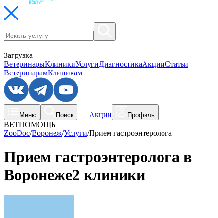
Загрузка
Ветеринары
Клиники
Услуги
Диагностика
Акции
Статьи
Ветеринарам
Клиникам
Акции
Меню
Поиск
Профиль
ВЕТПОМОЩЬ
ZooDoc
/
Воронеж
/
Услуги
/
Прием гастроэнтеролога
Прием гастроэнтеролога в
Воронеже
2 клиники