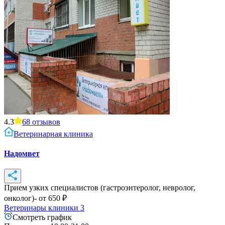
4.3
68
отзывов
Ветеринарная клиника
Надомвет
Прием узких специалистов (гастроэнтеролог, невролог,
онколог)
- от
650
₽
Ветеринары клиники
3
Смотреть график